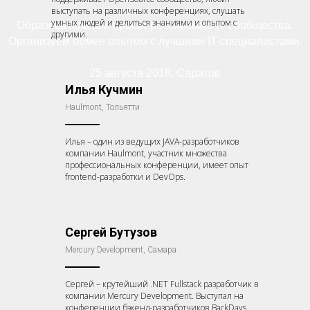
выступать на различных конференциях, слушать
умных людей и делиться знаниями и опытом с
Образовательный проект российского IT-сообщества.
другими.
Организуем обмен опытом с лучшими IT-специалистами.
25 августа 2018, Саратов
Илья Кучмин
Haulmont, Тольятти
Илья – один из ведущих JAVA-разработчиков
компании Haulmont, участник множества
профессиональных конференции, имеет опыт
frontend-разработки и DevOps.
Сергей Бутузов
Mercury Development, Самара
Сергей – крутейший .NET Fullstack разработчик в
компании Mercury Development. Выступал на
конференции бэкенд-разработчиков BackDays,