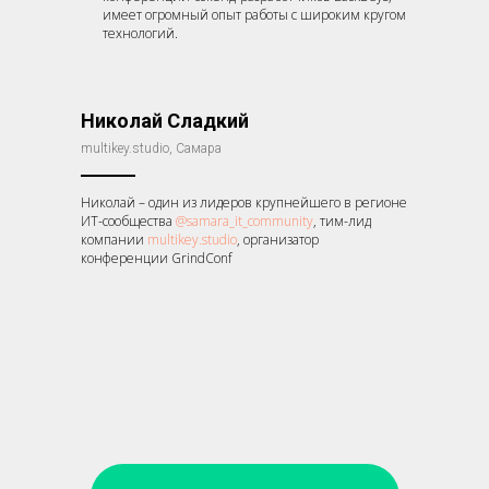
имеет огромный опыт работы с широким кругом
технологий.
Николай Сладкий
multikey.studio, Самара
Николай – один из лидеров крупнейшего в регионе
ИТ-сообщества
@samara_it_community
, тим-лид
компании
multikey.studio
, организатор
конференции GrindConf