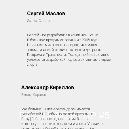
Сергей Маслов
Scal.io, Саратов
Сергей - ios разработчик в компании Scal.io.
В большом программировании с 2005 года.
Начинал с микроконтроллеров, занимался
автоматизацией различных систем для рынка
Газпрома и Транснефти. Последние 5 лет активно
увлекается разработкой под ios и активным видами
спорта.
Александр Кириллов
Evrone, Саратов
Уже больше 10 лет Александр занимается
PANDA-MEETUP #5
разработкой ПО, обычно это веб-проекты на
Ruby|RoR, но в последнее время больше
интересуют новые технологии и языки. Уважает и
поддерживает OpenSource сообщество, любит